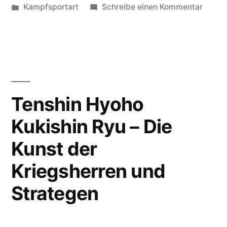
von
Veröffentlicht
zu
Kampfsportart
Schreibe einen Kommentar
der
in
Aikiju
Harmonie
–
Die
und
Kunst
Kontrolle
der
Harmo
im
Tenshin Hyoho
und
Kampf“
Kukishin Ryu – Die
Kontro
im
Kunst der
Kampf
Kriegsherren und
Strategen