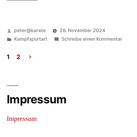
Ichiden
Ryu
Veröffentlicht
peter@karate
26. November 2024
–
von
Veröffentlicht
zu
Kampfsportart
Schreibe einen Kommentar
Die
in
Asaya
traditionelle
Ichide
1
2
Ryu
Seitennummerierung
Samurai-
–
Kampfkunst“
der
Die
traditi
Beiträge
Impressum
Samur
Kampf
Impressum