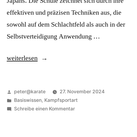
Japans. Die Schule zeichnet sich durch ihre
effektiven und präzisen Techniken aus, die
sowohl auf dem Schlachtfeld als auch in der
Selbstverteidigung Anwendung …
„Asayama
weiterlesen
Ichiden
Ryu
Veröffentlicht
peter@karate
27. November 2024
–
von
Veröffentlicht
Basiswissen
,
Kampfsportart
Die
in
zu
Schreibe einen Kommentar
Schule
Asayama
Ichiden
der
Ryu