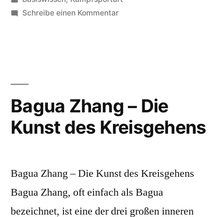
des
in
zu
Schreibe einen Kommentar
Kampfes
Boxen
–
und
Die
der
Kunst
des
Selbstdisziplin“
Kampfes
Bagua Zhang – Die
und
Kunst des Kreisgehens
der
Selbstdisziplin
Bagua Zhang – Die Kunst des Kreisgehens
Bagua Zhang, oft einfach als Bagua
bezeichnet, ist eine der drei großen inneren