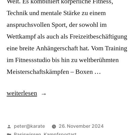
Welt. Es kombiniert körperliche Fitness,
Technik und mentale Stärke zu einem
anspruchsvollen Sport, der sowohl im
Wettkampf als auch als Freizeitbeschäftigung
eine breite Anhängerschaft hat. Vom Training
im Fitnessstudio bis hin zu weltberühmten
Meisterschaftskämpfen – Boxen …
„Boxen
weiterlesen
–
Die
Veröffentlicht
peter@karate
26. November 2024
Kunst
von
Veröffentlicht
Basiswissen
,
Kampfsportart