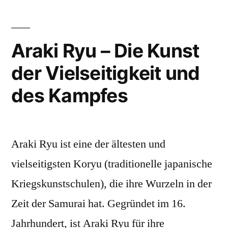
Vielseitigkeit
–
Die
und
Schule
Araki Ryu – Die Kunst
Kontrolle“
der
der Vielseitigkeit und
Vielseitigkeit
und
des Kampfes
Kontrolle
Araki Ryu ist eine der ältesten und
vielseitigsten Koryu (traditionelle japanische
Kriegskunstschulen), die ihre Wurzeln in der
Zeit der Samurai hat. Gegründet im 16.
Jahrhundert, ist Araki Ryu für ihre