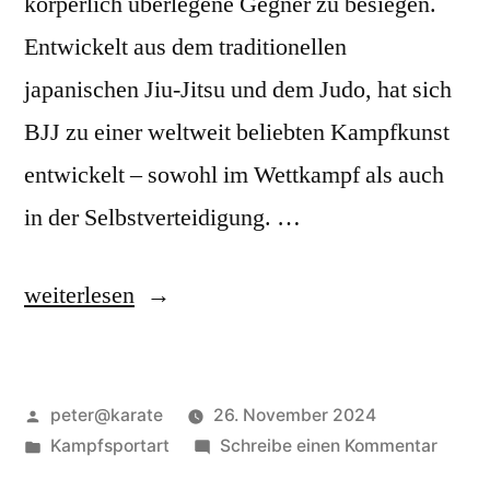
körperlich überlegene Gegner zu besiegen.
Entwickelt aus dem traditionellen
japanischen Jiu-Jitsu und dem Judo, hat sich
BJJ zu einer weltweit beliebten Kampfkunst
entwickelt – sowohl im Wettkampf als auch
in der Selbstverteidigung. …
„Brazilian
weiterlesen
Jiu-
Jitsu
Veröffentlicht
peter@karate
26. November 2024
–
von
Veröffentlicht
zu
Kampfsportart
Schreibe einen Kommentar
Die
in
Brazil