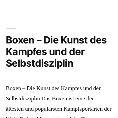
Kunst
Jiu-
Jitsu
der
–
Hebel
Die
Kunst
und
Boxen – Die Kunst des
der
Kontrolle“
Kampfes und der
Hebel
und
Selbstdisziplin
Kontro
Boxen – Die Kunst des Kampfes und der
Selbstdisziplin Das Boxen ist eine der
ältesten und populärsten Kampfsportarten der