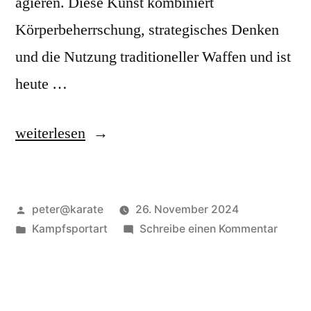
agieren. Diese Kunst kombiniert
Körperbeherrschung, strategisches Denken
und die Nutzung traditioneller Waffen und ist
heute …
„Bujinkan
weiterlesen
Budo
Taijutsu
Veröffentlicht
peter@karate
26. November 2024
–
von
Veröffentlicht
zu
Kampfsportart
Schreibe einen Kommentar
Die
in
Bujink
Kunst
Budo
Taijut
der
–