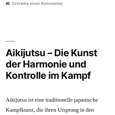
Kunst
in
zu
Schreibe einen Kommentar
der
Araki
Ryu
Vielseitigkeit
–
und
Die
Kunst
des
der
Aikijutsu – Die Kunst
Kampfes“
Vielseitigkeit
der Harmonie und
und
des
Kontrolle im Kampf
Kampfes
Aikijutsu ist eine traditionelle japanische
Kampfkunst, die ihren Ursprung in den