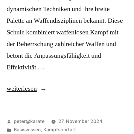
dynamischen Techniken und ihre breite
Palette an Waffendisziplinen bekannt. Diese
Schule kombiniert waffenlosen Kampf mit
der Beherrschung zahlreicher Waffen und
betont die Anpassungsfähigkeit und
Effektivität …
„Araki
weiterlesen
Ryu
–
Veröffentlicht
peter@karate
27. November 2024
Die
von
Veröffentlicht
Basiswissen
,
Kampfsportart