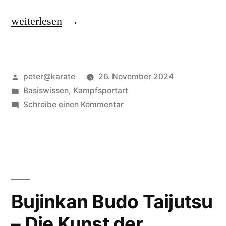
„Yoshin
weiterlesen
Ryu
–
Veröffentlicht
peter@karate
26. November 2024
Die
von
Veröffentlicht
Basiswissen
,
Kampfsportart
sanfte
in
zu
Schreibe einen Kommentar
Kunst
Yoshin
Ryu
der
–
Balance
Die
sanfte
und
Kunst
Bujinkan Budo Taijutsu
Heilung“
der
– Die Kunst der
Balance