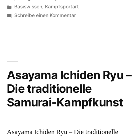
Die
von
Veröffentlicht
Basiswissen
,
Kampfsportart
Kunst
in
zu
Schreibe einen Kommentar
des
Bagua
Zhang
Kreisgehens“
–
Die
Kunst
des
Asayama Ichiden Ryu –
Kreisgehens
Die traditionelle
Samurai-Kampfkunst
Asayama Ichiden Ryu – Die traditionelle