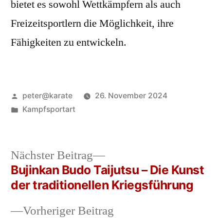
bietet es sowohl Wettkämpfern als auch
Freizeitsportlern die Möglichkeit, ihre
Fähigkeiten zu entwickeln.
Veröffentlicht
peter@karate
26. November 2024
von
Veröffentlicht
Kampfsportart
in
Nächster
Nächster Beitrag
Beitrag:
Bujinkan Budo Taijutsu – Die Kunst
Beitragsnavigation
der traditionellen Kriegsführung
Vorheriger
Vorheriger Beitrag