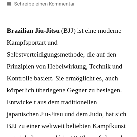
von
zu
Schreibe einen Kommentar
Brazilian
Jiu-
Brazilian Jiu-Jitsu
(BJJ) ist eine moderne
Jitsu
–
Kampfsportart und
Die
Selbstverteidigungsmethode, die auf den
Kunst
der
Prinzipien von Hebelwirkung, Technik und
Hebel
Kontrolle basiert. Sie ermöglicht es, auch
und
körperlich überlegene Gegner zu besiegen.
Kontrolle
Entwickelt aus dem traditionellen
japanischen Jiu-Jitsu und dem Judo, hat sich
BJJ zu einer weltweit beliebten Kampfkunst